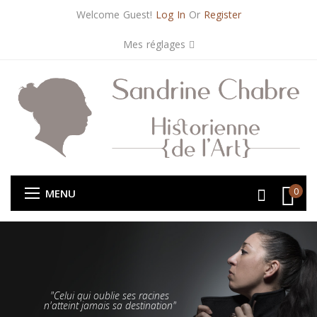
Welcome Guest!
Log In
Or
Register
Mes réglages
0
MENU
"Celui qui oublie ses racines
n'atteint jamais sa destination"