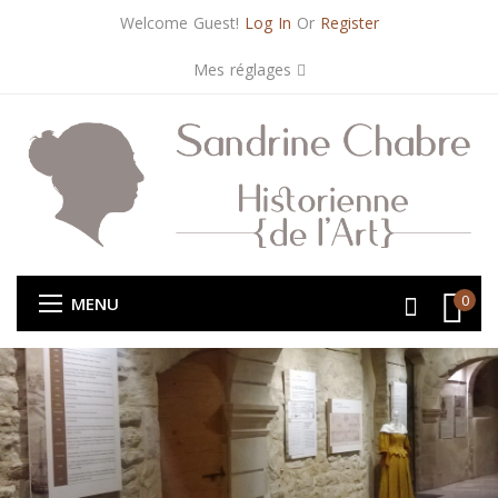
Welcome Guest!
Log In
Or
Register
Mes réglages
0
MENU